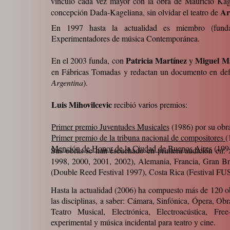
vínculo cada vez mayor con la obra de Mauricio Kage
Ar
concepción Dada-Kageliana, sin olvidar el teatro de
En 1997 hasta la actualidad es miembro (fun
Experimentadores de música Contemporánea.
Patricia Martínez
Miguel M
En el 2003 funda, con
y
en Fábricas Tomadas y redactan un documento en def
Argentina
).
Luis Mihovilcevic
recibió varios premios:
Primer premio Juventudes Musicales
(1986) por su obr
Primer premio de la tribuna nacional de compositores
(
Mención de Honor de la Ciudad de Buenos Aires
(199
Sus obras se han escuchado en primera audición en:
1998, 2000, 2001, 2002), Alemania, Francia, Gran B
(Double Reed Festival 1997), Costa Rica (Festival F
Hasta la actualidad (2006) ha compuesto más de 120 o
las disciplinas, a saber: Cámara, Sinfónica, Ópera, Ob
Teatro Musical, Electrónica, Electroacústica, Fre
experimental y música incidental para teatro y cine.