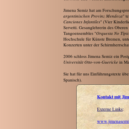
Jimena Semiz hat am Forschungspro
argentinischen Provinz Mendoza
" t
Canciones Infantiles
" (Vier Kinderl
Servetti. Gesanglehrerin des Oberen
Tangoensembles "
Orquesta No Típi
Hochschule für Künste Bremen, unte
Konzerten unter der Schirmherrschaf
2006 schloss Jimena Semiz ein Post
Universität Otto-von-Guericke
in M
Sie hat für uns Einführungstexte üb
Spanisch).
Kontakt
mit Ji
Externe Links
:
www.jimenasemi