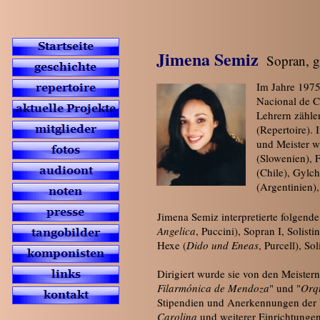
Jimena Semiz
Sopran, 
Im Jahre 1975
Nacional de C
Lehrern zähle
(Repertoire).
und Meister w
(Slowenien), F
(Chile), Gylc
(Argentinien),
Jimena Semiz interpretierte folgend
Angelica
, Puccini), Sopran I, Solistin
Hexe (
Dido und Eneas
, Purcell), S
Dirigiert wurde sie von den Meister
Filarmónica de Mendoza
" und "
Orq
Stipendien und Anerkennungen der U
Carolina
und weiterer Einrichtungen