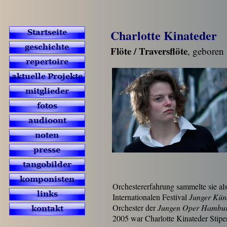
Charlotte Kinateder
Flöte / Traversflöte
, geboren
Orchestererfahrung sammelte sie als
Internationalen Festival
Junger Küns
Orchester der
Jungen Oper Hambu
2005 war Charlotte Kinateder Stip