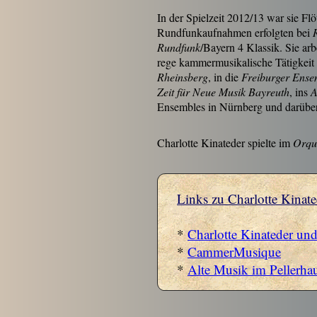
In der Spielzeit 2012/13 war sie Fl
Rundfunkaufnahmen erfolgten bei
Rundfunk
/Bayern 4 Klassik. Sie ar
rege kammermusikalische Tätigkeit
Rheinsberg
, in die
Freiburger Ens
Zeit für Neue Musik Bayreuth
, ins
A
Ensembles in Nürnberg und darüber
Charlotte Kinateder spielte im
Orque
Links zu Charlotte Kinate
*
Charlotte Kinateder un
*
CammerMusique
*
Alte Musik im Pellerhau